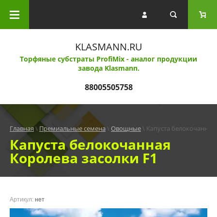
Каталог товаров
Субстраты Profi Mix
KLASMANN.RU
Торфяные субстраты ProfiMix - аналог продукции
завода Klasmann.
Субстрат Klasmann
88005505758
Агроперлит
Главная
 \ 
Премиальные семена
 \ 
Овощные
 \ Капуста белокочанная
Агровермикулит
Капуста белокочанная
Королева засолки F1
Salica от AVAGRO
Удобрения Осмокот
Артикул:
нет