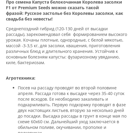
Про семена Капуста белокочанная Королева засолки
F1 от Premium Seeds можно сказать такой
фразой:
Русское застолье без Королевы засолки, как
свадьба без невесты!
Среднепоздний гибрид (120-130 дней от высадки
рассады), зарекомендовал себя формированием высокого
урожая. Кочаны плотные, однородные, с белой мякотью,
массой -3-3,5 кг, для засолки, квашения, приготовления
различных блюд и длительного хранения. Устойчив к
основным болезням капусты: фузариозному увяданию,
киле, бактериозам.
Агротехника:
Посев на рассаду проводят во второй половине
апреля. Рассада готова к высадке через 35-40 суток
после всходов. Ее необходимо закаливать и
подкармливать. Первую подкормку проводят в фазе
двух настоящих листьев, вторую за несколько дней
до посадки. Высадка рассады в грунт в конце мая по
схеме 60x60 см. Дальнейший уход заключается в
обильном поливе, окучивании, прополке и
подкормках.