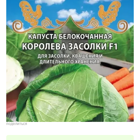
Премиальные семена
Удобрения "АГРОСПАРК"
Средства защиты
растений
Садовый инвентарь
Кассеты
Горшки для рассады
поделиться