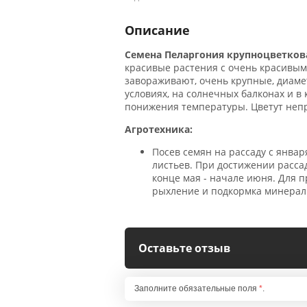
NPK Salica
Описание
Средства защиты
Семена Пеларгония крупноцветкова
растений Salica
красивые растения с очень красивым
завораживают, очень крупные, диаме
условиях, на солнечных балконах и в
Прилипатель и
понижения температуры. Цветут непре
пеногаситель Salica
Агротехника:
Посев семян на рассаду с январ
NPK Sprin
листьев. При достижении расса
конце мая - начале июня. Для 
рыхление и подкормка минера
Удобрения Осмокот
Удобрения Осмокот
Оставьте отзыв
Ведро - 1 кг
Заполните обязательные поля
*
.