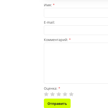
Премиальные семена
Имя:
*
Премиальные семена
E-mail:
Овощные
Комментарий:
*
Цветочные
Удобрения "АГРОСПАРК"
Средства защиты
растений
Оценка:
*
Средства защиты
растений