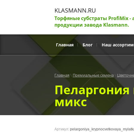
Каталог товаров
KLASMANN.RU
Торфяные субстраты ProfiMix - 
продукции завода Klasmann.
Субстраты Profi Mix
Субстрат Klasmann
Главная
Блог
Наш ассортим
Агроперлит
Главная
 \ 
Премиальные семена
 \ 
Цветочн
Агровермикулит
Пеларгония 
микс
Salica от AVAGRO
Salica от AVAGRO
Артикул:
pelargoniya_krypnocvetkovaya_mylatk
Корнеобразователи Salica