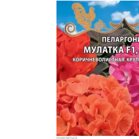
Аминокислоты для
растений Salica
Органические удобрения
Salica
Комплексные удобрения
Salica
Биостимуляторы Salica
Микроэлементы для
растений Salica
поделиться