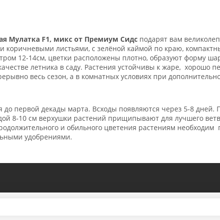
я Мулатка F1, микс от Премиум Сидс
подарят вам великолеп
и коричневыми листьями, с зелёной каймой по краю, компактны
тром 12-14см, цветки расположены плотно, образуют форму шар
 качестве летника в саду. Растения устойчивы к жаре, хорошо 
рывно весь сезон, а в комнатных условиях при дополнительной
я до первой декады марта. Всходы появляются через 5-8 дней. 
дой 8-10 см верхушки растений прищипывают для лучшего ветв
продолжительного и обильного цветения растениям необходим п
льными удобрениями.