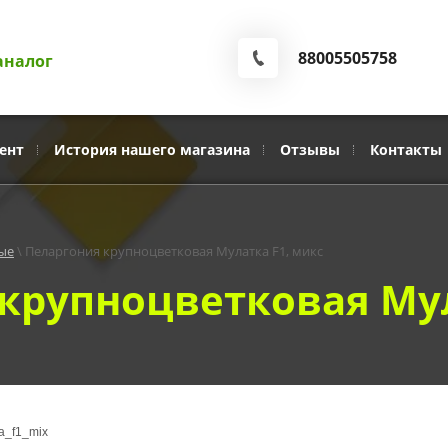
88005505758
аналог
ент
История нашего магазина
Отзывы
Контакты
ые
 \ Пеларгония крупноцветковая Мулатка F1, микс
крупноцветковая Мул
a_f1_mix