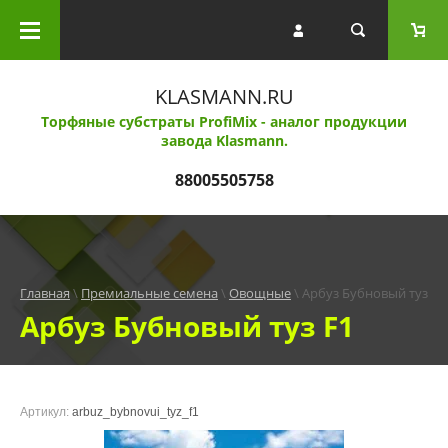
Каталог товаров
Субстраты Profi Mix
KLASMANN.RU
Торфяные субстраты ProfiMix - аналог продукции
завода Klasmann.
Субстрат Klasmann
88005505758
Агроперлит
Агровермикулит
Главная
 \ 
Премиальные семена
 \ 
Овощные
 \ Арбуз Бубновый туз F1
Арбуз Бубновый туз F1
Salica от AVAGRO
Удобрения Осмокот
Артикул:
arbuz_bybnovui_tyz_f1