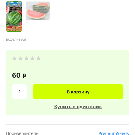
поделиться
60
a
В корзину
Купить в один клик
Производитель:
PremiumSeeds