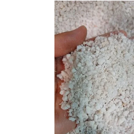
Аминокислоты для
растений Salica
Органические удобрения
Salica
Комплексные удобрения
Salica
Биостимуляторы Salica
Микроэлементы для
растений Salica