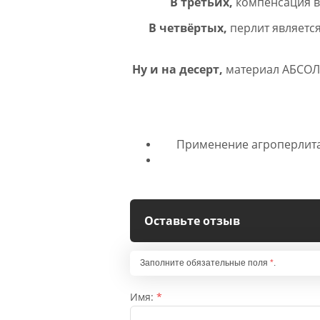
В третьих,
компенсация в
Премиальные семена
В четвёртых,
перлит являетс
Премиальные семена
Ну и на десерт,
материал АБСОЛ
Овощные
Цветочные
Применение агроперлита
Удобрения "АГРОСПАРК"
Оставьте отзыв
Средства защиты
растений
Заполните обязательные поля
*
.
Средства защиты
Имя:
*
растений