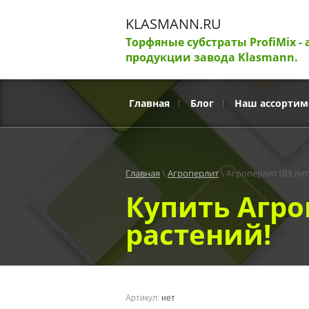
Каталог товаров
KLASMANN.RU
Торфяные субстраты ProfiMix - 
продукции завода Klasmann.
Субстраты Profi Mix
Субстрат Klasmann
Главная
Блог
Наш ассортим
Агроперлит
Главная
 \ 
Агроперлит
 \ Агроперлит (83 лит
Агровермикулит
Купить Агро
растений!
Salica от AVAGRO
Salica от AVAGRO
Артикул:
нет
Корнеобразователи Salica