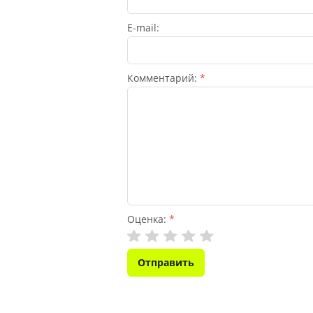
Гербициды
E-mail:
Фунгициды
Комментарий:
*
Инсектициды
Стимуляторы роста
Бытовая химия
Оценка:
*
Садовый инвентарь
Кассеты