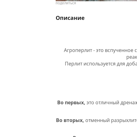
NPK Salica
поделиться
Описание
Средства защиты
растений Salica
Прилипатель и
Агроперлит - это вспученное 
пеногаситель Salica
реак
Перлит используется для доба
NPK Sprin
Удобрения Осмокот
Во первых,
это отличный дрена
Удобрения Осмокот
Во вторых,
отменный разрыхлит
Ведро - 1 кг