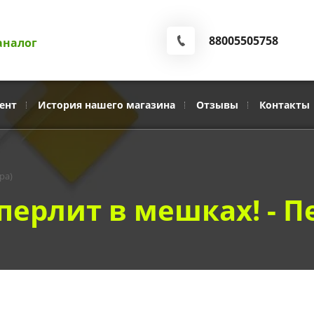
88005505758
аналог
ент
История нашего магазина
Отзывы
Контакты
ра)
перлит в мешках! - П