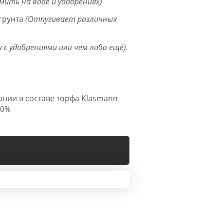
мить на воде и удобрениях)
грунта
(Отпугивает различных
 с удобрениями или чем либо ещё).
нии в составе торфа Klasmann
20%